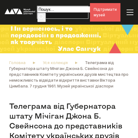
Підтримати
музей
Головна
Уся колекція
Телеграма від
Губернатора штату Мічіган Джона Б. Свейнсона до
представників Комітету українських друзів мистецтва про
неможливість відвідати відкриття виставки Віктора
Цимбала. 7 грудня 1961. Музей української діаспори
Телеграма від Губернатора
штату Мічіган Джона Б.
Свейнсона до представників
Комітету українських друзів