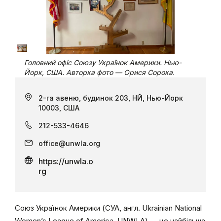
Головний офіс Союзу Українок Америки. Нью-
Йорк, США. Авторка фото — Орися Сорока.
2-га авеню, будинок 203, НЙ, Нью-Йорк
10003, США
212-533-4646
office@unwla.org
https://unwla.o
rg
Союз Українок Америки (СУА, англ. Ukrainian National
Women’s League of America, UNWLA) — це найбільша