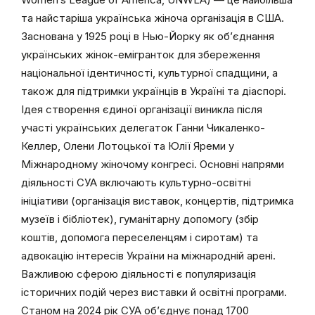
та найстаріша українська жіноча організація в США.
Заснована у 1925 році в Нью-Йорку як об’єднання
українських жінок-емігранток для збереження
національної ідентичності, культурної спадщини, а
також для підтримки українців в Україні та діаспорі.
Ідея створення єдиної організації виникла після
участі українських делегаток Ганни Чикаленко-
Келлер, Олени Лотоцької та Юлії Яреми у
Міжнародному жіночому конгресі. Основні напрями
діяльності СУА включають культурно-освітні
ініціативи (організація виставок, концертів, підтримка
музеїв і бібліотек), гуманітарну допомогу (збір
коштів, допомога переселенцям і сиротам) та
адвокацію інтересів України на міжнародній арені.
Важливою сферою діяльності є популяризація
історичних подій через виставки й освітні програми.
Станом на 2024 рік СУА об’єднує понад 1700