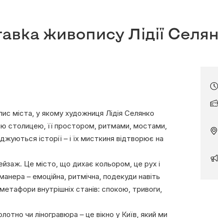
тавка живопису Лідії Селя
пис міста, у якому художниця Лідія Селянко
кою столицею, її простором, ритмами, мостами,
жуються історії – і їх мисткиня відтворює на
пейзаж. Це місто, що дихає кольором, це рух і
а манера – емоційна, ритмічна, подекуди навіть
метафори внутрішніх станів: спокою, тривоги,
отно чи ліногравюра – це вікно у Київ, який ми