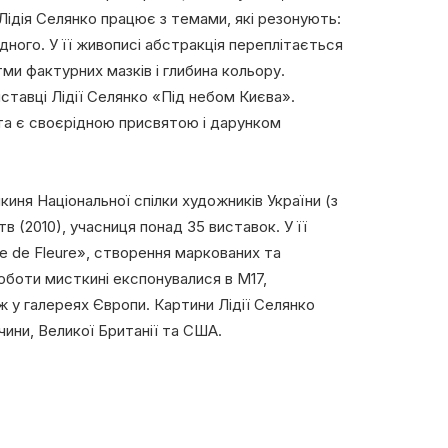
Лідія Селянко працює з темами, які резонують:
ідного. У її живописі абстракція переплітається
ми фактурних мазків і глибина кольору.
ставці Лідії Селянко «Під небом Києва».
та є своєрідною присвятою і дарунком
киня Національної спілки художників України (з
 (2010), учасниця понад 35 виставок. У її
e de Fleure», створення маркованих та
оботи мисткині експонувалися в M17,
ож у галереях Європи. Картини Лідії Селянко
чини, Великої Британії та США.