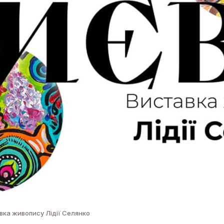
вка живопису Лідії Селянко