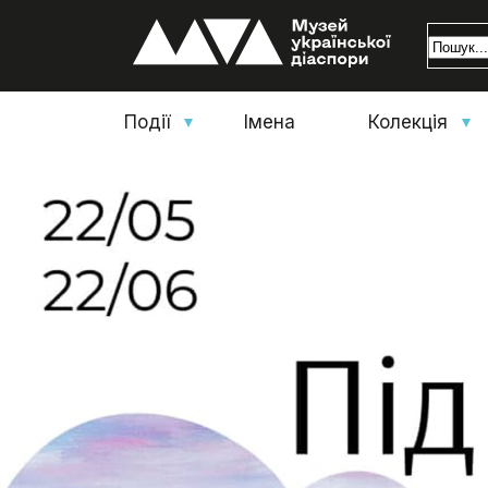
Події
Імена
Колекція