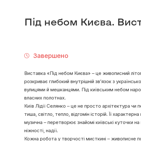
Під небом Києва. Вис
Завершено
Виставка «Під небом Києва» – це живописний літо
розкриває глибокий внутрішній зв’язок з українсь
вулицями й мешканцями. Під київським небом народ
власних полотнах.
Київ Лідії Селянко – це не просто архітектура чи 
тиша, світло, тепло, відгомін історій. Її характерн
музична – перетворює знайомі київські куточки на 
ніжності, надії.
Кожна робота у творчості мисткині – живописне пол