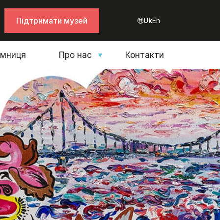
Підтримати музей
Uk
En
амниця
Про нас
Контакти