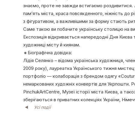
знаємо, проте не завжди встигаємо роздивитися. 
пам’ять міста, краса повсякденного, ніжність до р
з фігуративом, а важливішими за форму стають рит
Саме такою ви побачите українську столицю на ви
Експозиція відкривається напередодні Дня Києва 
художниці місту й киянам.
🔸Біографічна довідка:
Лідія Селянко – відома українська художниця, член
2009 року), лауреатка Українського тижня мистецтв
портфоліо — колаборація з брендом одягу «Coutur
немаркованих художніх конвертів для Укрпошти. Р
PinchukArtCentre, Музеї історії міста Києва, а так
зберігаються в приватних колекціях України, Німеч
Усі події