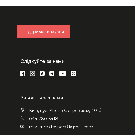
Підтримати музей
Слідкуйте за нами
Зв’яжіться з нами
Київ, вул. Князів Острозьких, 40-б
044 280 6418
museum.diaspora@gmail.com