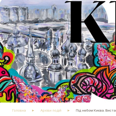
Головна
Архіви подій
Під небом Києва. Виста