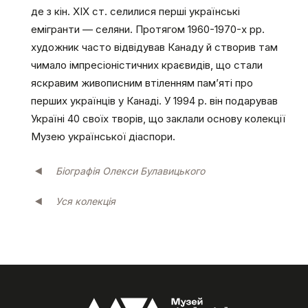
де з кін. ХІХ ст. селилися перші українські
емігранти — селяни. Протягом 1960-1970-х рр.
художник часто відвідував Канаду й створив там
чимало імпресіоністичних краєвидів, що стали
яскравим живописним втіленням пам’яті про
перших українців у Канаді. У 1994 р. він подарував
Україні 40 своїх творів, що заклали основу колекції
Музею української діаспори.
Біографія Олекси Булавицького
Уся колекція