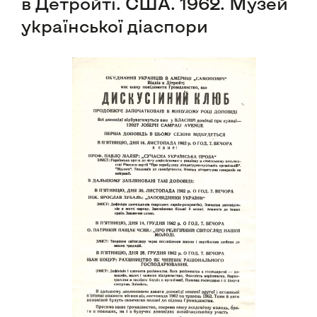
в Детройті. США. 1962. Музей
української діаспори