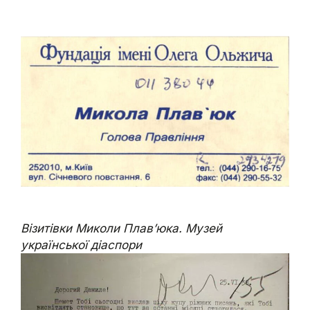
Візитівки Миколи Плав’юка. Музей
української діаспори